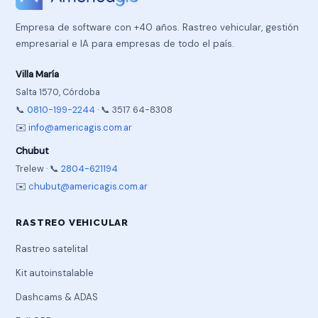
Empresa de software con +40 años. Rastreo vehicular, gestión
empresarial e IA para empresas de todo el país.
Villa María
Salta 1570, Córdoba
📞
0810-199-2244
· 📞 3517 64-8308
✉️
info@americagis.com.ar
Chubut
Trelew · 📞
2804-621194
✉️
chubut@americagis.com.ar
RASTREO VEHICULAR
Rastreo satelital
Kit autoinstalable
Dashcams & ADAS